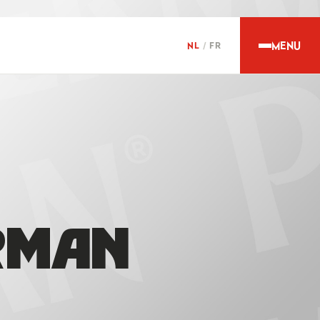
MENU
NL
/
FR
RMAN