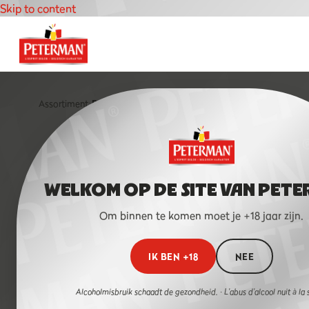
Skip to content
Assortiment
›
Peterman Appel
WELKOM OP DE SITE VAN PETE
HOME
Om binnen te komen moet je +18 jaar zijn.
OVER PETERMAN
ASSORTIMENT
IK BEN +18
NEE
PETERMAN & BITTE
LEMON
Alcoholmisbruik schaadt de gezondheid. · L'abus d'alcool nuit à la 