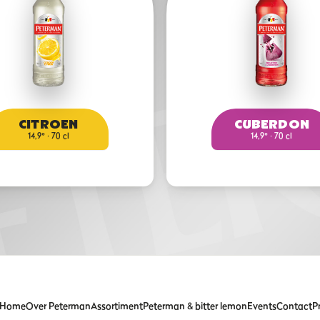
CITROEN
CUBERDON
14,9° · 70 cl
14,9° · 70 cl
Home
Over Peterman
Assortiment
Peterman & bitter lemon
Events
Contact
P