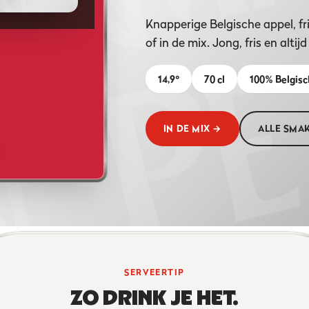
Knapperige Belgische appel, fr
of in de mix. Jong, fris en altijd
14,9°
70 cl
100% Belgisc
IN DE MIX →
ALLE SMA
SERVEERTIP
ZO DRINK JE HET.