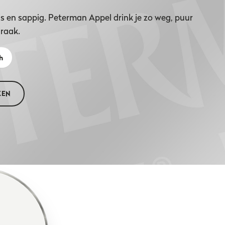
is en sappig. Peterman Appel drink je zo weg, puur
 raak.
h
KEN