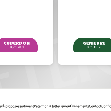
CUBERDON
GENIÈVRE
14,9° · 70 cl
30° · 100 cl
il
À propos
Assortiment
Peterman & bitter lemon
Événements
Contact
Confid