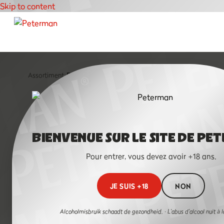
Skip to content
Assortiment
›
Peterman Fruits des Bois
BIENVENUE SUR LE SITE DE PE
ACCUEIL
Pour entrer, vous devez avoir +18 ans.
À PROPOS
ASSORTIMENT
JE SUIS +18
NON
PETERMAN & BITTE
LEMON
Alcoholmisbruik schaadt de gezondheid. · L'abus d'alcool nuit à l