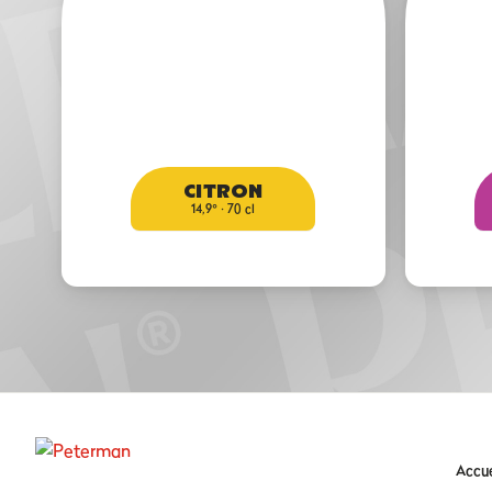
CITRON
14,9° · 70 cl
Accue