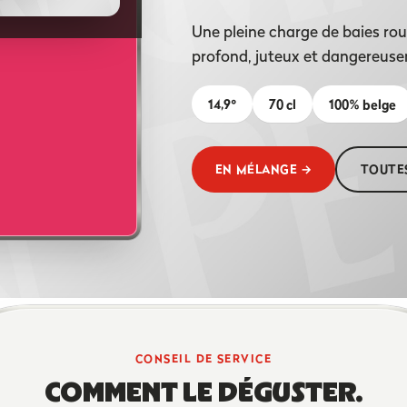
Une pleine charge de baies rou
profond, juteux et dangereuse
14,9°
70 cl
100% belge
EN MÉLANGE →
TOUTES
CONSEIL DE SERVICE
COMMENT LE DÉGUSTER.