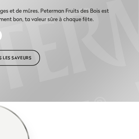
ges et de mûres. Peterman Fruits des Bois est
ment bon, ta valeur sûre à chaque fête.
 LES SAVEURS