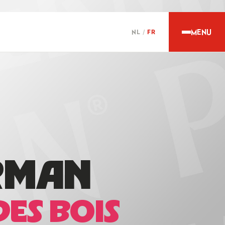
MENU
NL
/
FR
RMAN
DES BOIS