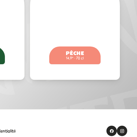
PÊCHE
14,9° · 70 cl
entialité